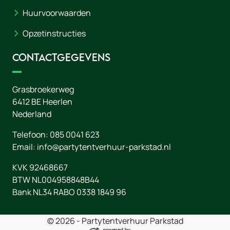
Huurvoorwaarden
Opzetinstructies
Contactgegevens
Grasbroekerweg
6412 BE
Heerlen
Nederland
Telefoon:
085 0041 623
Email:
info@partytentverhuur-parkstad.nl
KVK 92468667
BTW NL004958848B44
Bank NL34 RABO 0338 1849 96
© 2026 - Partytentverhuur Parkstad