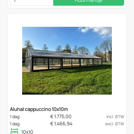
Huurmandje
Aluhal cappuccino 10x10m
€
1.775,00
1 dag
incl. BTW
€
1.466,94
1 dag
excl. BTW
10x10