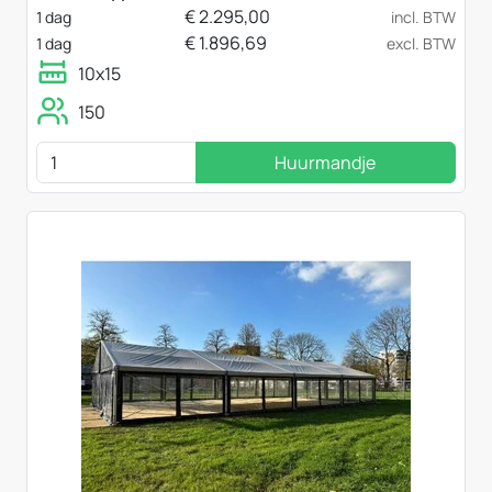
€
2.295,00
1 dag
incl. BTW
€
1.896,69
1 dag
excl. BTW
10x15
150
Huurmandje