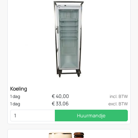
Koeling
€
40,00
1 dag
incl. BTW
€
33,06
1 dag
excl. BTW
Huurmandje