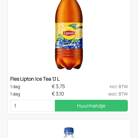
Fles Lipton Ice Tea 1,1 L
€
3,75
1 dag
incl. BTW
€
3,10
1 dag
excl. BTW
Huurmandje