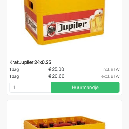
Krat Jupiler 24x0.25
€
25,00
1 dag
incl. BTW
€
20,66
1 dag
excl. BTW
Huurmandje