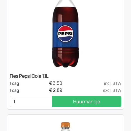
Fles Pepsi Cola 1,1L
€
3,50
1 dag
incl. BTW
€
2,89
1 dag
excl. BTW
Huurmandje