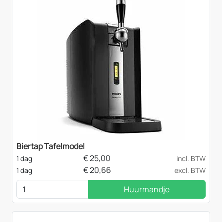
Biertap Tafelmodel
€
25,00
1 dag
incl. BTW
€
20,66
1 dag
excl. BTW
Huurmandje