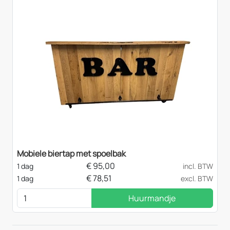
Mobiele biertap met spoelbak
€
95,00
1 dag
incl. BTW
€
78,51
1 dag
excl. BTW
Huurmandje