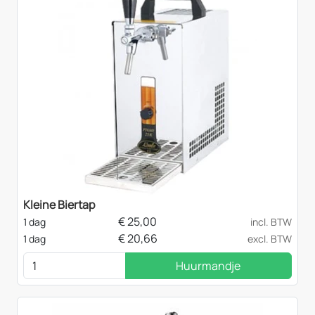
Kleine Biertap
€
25,00
1 dag
incl. BTW
€
20,66
1 dag
excl. BTW
Huurmandje