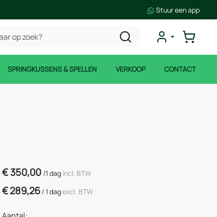
Stuur een app
SPRINGKUSSENS & SPELLEN
VERKOOP
CONTACT
€
350,00
/
1 dag
incl. BTW
€
289,26
/
1 dag
excl. BTW
Aantal: