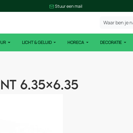
Stuur een mail
UUR
LICHT & GELUID
HORECA
DECORATIE
nt 6.35×6.35