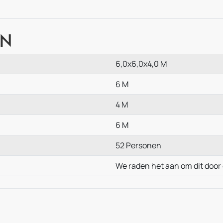
en
6,0x6,0x4,0 M
6 M
4 M
6 M
52 Personen
We raden het aan om dit door 