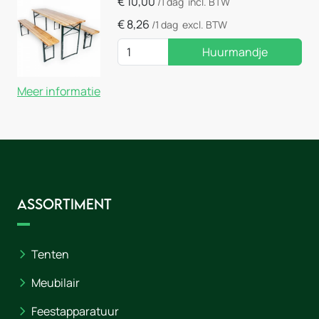
€
10,00
/1 dag
incl. BTW
€
8,26
/1 dag
excl. BTW
Huurmandje
Meer informatie
Assortiment
Tenten
Meubilair
Feestapparatuur