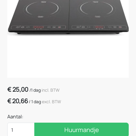
€
25,00
/
1 dag
incl. BTW
€
20,66
/
1 dag
excl. BTW
Aantal:
Huurmandje