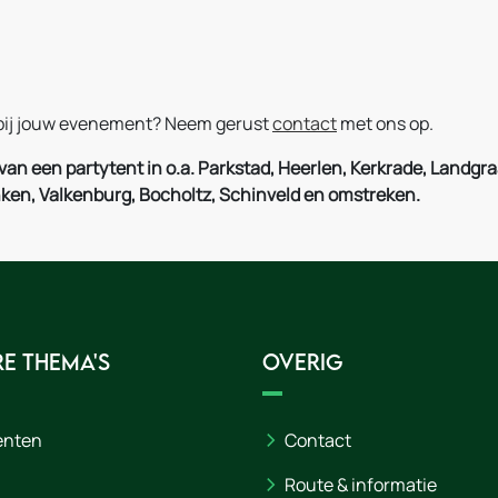
t bij jouw evenement? Neem gerust
contact
met ons op.
 van een partytent in o.a. Parkstad, Heerlen, Kerkrade, Land
en, Valkenburg, Bocholtz, Schinveld en omstreken.
e thema's
Overig
enten
Contact
Route & informatie