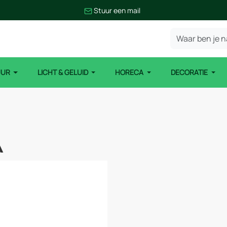
Stuur een mail
UUR
LICHT & GELUID
HORECA
DECORATIE
A