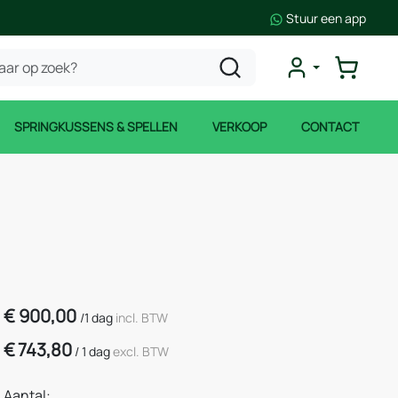
Stuur een app
SPRINGKUSSENS & SPELLEN
VERKOOP
CONTACT
€
900,00
/
1 dag
incl. BTW
€
743,80
/
1 dag
excl. BTW
Aantal: